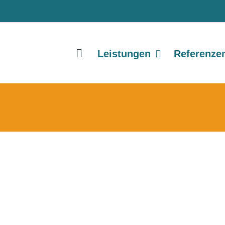
Leistungen
Referenze
Zimmerei Ressler, Peißenberg
CMS WordPress
Grafik-Design
Webdesign
Websitepflege