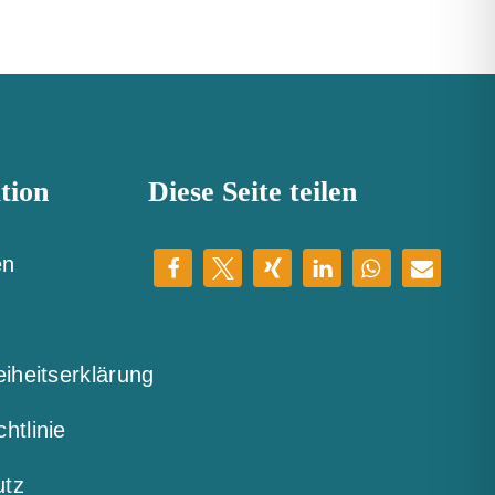
tion
Diese Seite teilen
en
eiheitserklärung
htlinie
utz