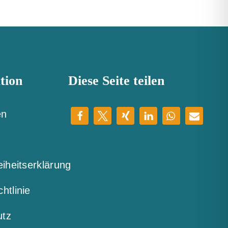
tion
Diese Seite teilen
en
eiheitserklärung
htlinie
utz