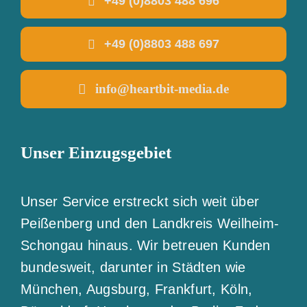
+49 (0)8803 488 696
+49 (0)8803 488 697
info@heartbit-media.de
Unser Einzugsgebiet
Unser Service erstreckt sich weit über
Peißenberg und den Landkreis Weilheim-
Schongau hinaus. Wir betreuen Kunden
bundesweit, darunter in Städten wie
München, Augsburg, Frankfurt, Köln,