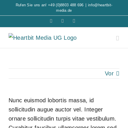
Zum
Rufen Sie uns an!
+49 (0)8803 488 696
|
info@heartbit-
media.de
Inhalt
Barrierefreiheit
Facebook
E-
springen
Mail
Vor
Nunc euismod lobortis massa, id
sollicitudin augue auctor vel. Integer
ornare sollicitudin turpis vitae vestibulum.
Curabitur faucibus ullamcorper lorem sed