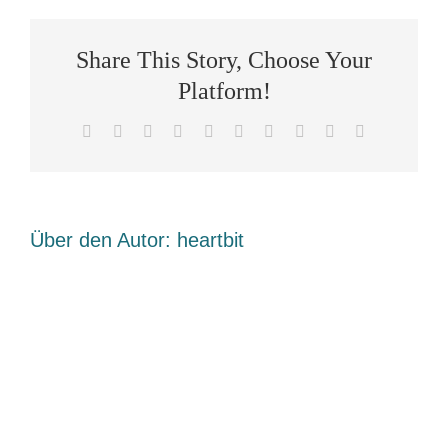
included
with
my
Share This Story, Choose Your
purchase
of
Platform!
Avada?
Facebook
X
Reddit
LinkedIn
WhatsApp
Tumblr
Pinterest
Vk
Xing
E-
Mail
Über den Autor:
heartbit